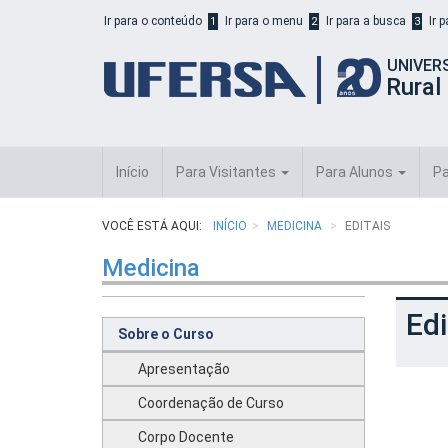
Início
Ir para o conteúdo
Ir para o menu
Ir para a busca
Ir 
1
2
3
do
cabeçalho
UNIVER
do
Rural
portal
da
UFERSA
Início
Para Visitantes
Para Alunos
Pa
VOCÊ ESTÁ AQUI:
INÍCIO
MEDICINA
EDITAIS
Medicina
Edi
Sobre o Curso
Apresentação
Coordenação de Curso
Corpo Docente