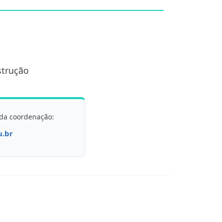
strução
 da coordenação:
u.br