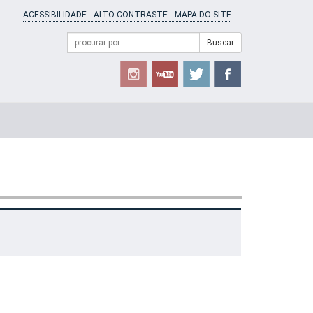
ACESSIBILIDADE
ALTO CONTRASTE
MAPA DO SITE
Campo
Formulário
Buscar
de
de
busca
Busca