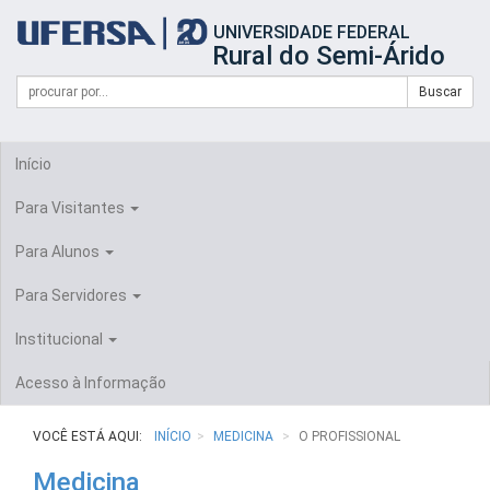
Início
UNIVERSIDADE FEDERAL
do
Rural do Semi-Árido
cabeçalho
do
Campo
Formulário
Buscar
portal
de
da
de
busca
UFERSA
Busca
Início
Para Visitantes
Para Alunos
Para Servidores
Institucional
Acesso à Informação
VOCÊ ESTÁ AQUI:
INÍCIO
MEDICINA
O PROFISSIONAL
Medicina